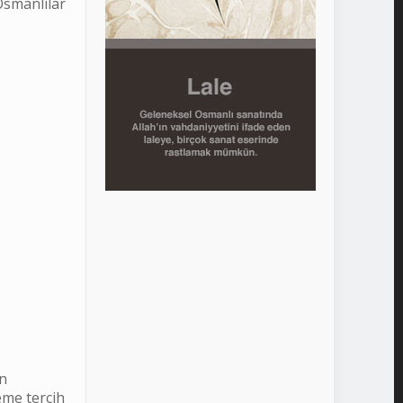
Osmanlılar
in
eme tercih