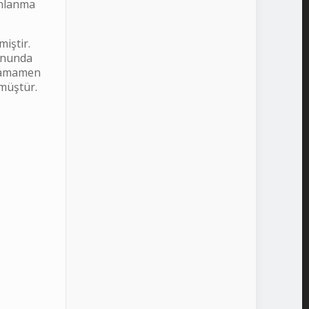
anlanma
iştir.
sonunda
n tamamen
rmüştür.