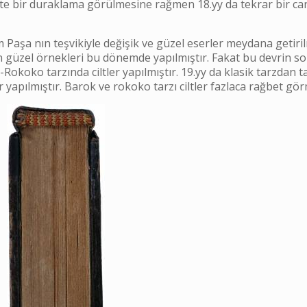
ilikte bir duraklama görülmesine rağmen 18.yy da tekrar bir c
aşa nın teşvikiyle değişik ve güzel eserler meydana getirilm
en güzel örnekleri bu dönemde yapılmıştır. Fakat bu devrin 
-Rokoko tarzında ciltler yapılmıştır. 19.yy da klasik tarzda
tler yapılmıştır. Barok ve rokoko tarzı ciltler fazlaca rağbet gö