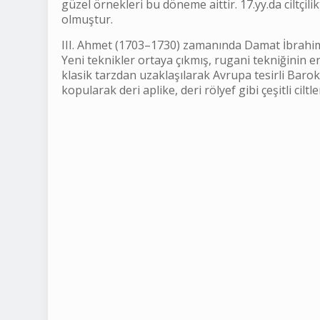
güzel örnekleri bu döneme aittir. 17.yy.da ciltç
olmuştur.
III. Ahmet (1703–1730) zamanında Damat İbrahim P
Yeni teknikler ortaya çıkmış, rugani tekniğinin 
klasik tarzdan uzaklaşılarak Avrupa tesirli Barok
kopularak deri aplike, deri rölyef gibi çeşitli cil