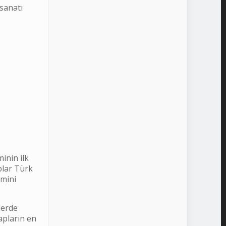
 sanatı
inin ilk
plar Türk
emini
lerde
apların en