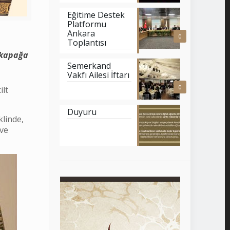
Eğitime Destek
Platformu
Ankara
0
Toplantısı
 kapağa
Semerkand
Vakfı Ailesi İftarı
0
ilt
Duyuru
klinde,
 ve