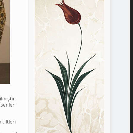
lmiştir.
esenler
ciltleri