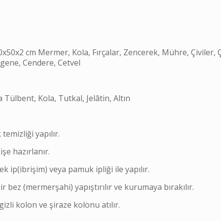
0x50x2 cm Mermer, Kola, Fırçalar, Zencerek, Mühre, Çiviler, Ç
engene, Cendere, Cetvel
Tülbent, Kola, Tutkal, Jelâtin, Altın
temizliği yapılır.
şe hazırlanır.
 ip(ibrişim) veya pamuk ipliği ile yapılır.
ir bez (mermerşahi) yapıştırılır ve kurumaya bırakılır.
izli kolon ve şiraze kolonu atılır.