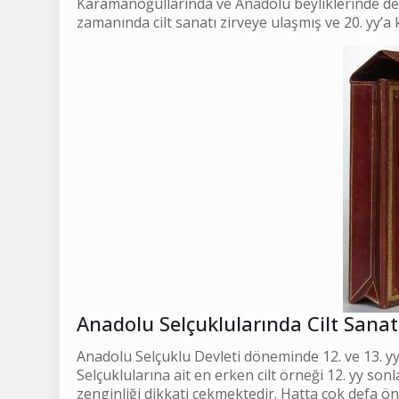
Karamanoğullarında ve Anadolu beyliklerinde deva
zamanında cilt sanatı zirveye ulaşmış ve 20. yy’a
Anadolu Selçuklularında Cilt Sanat
Anadolu Selçuklu Devleti döneminde 12. ve 13. yy 
Selçuklularına ait en erken cilt örneği 12. yy sonl
zenginliği dikkati çekmektedir. Hatta çok defa ö