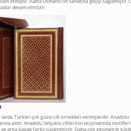
m etmiştir. Hatta Osmanlı cilt sanatına geçişi sağlamıştır. 
 kadar devam etmiştir.
ı
larda Türkler çok güzel cilt örnekleri vermişlerdir. Anadolu
arına aittir. Anadolu Selçuklu ciltlerinin tezyinatında motifler
n ve arka kapak farklı süslenmiştir. Daha çok geometrik süsl