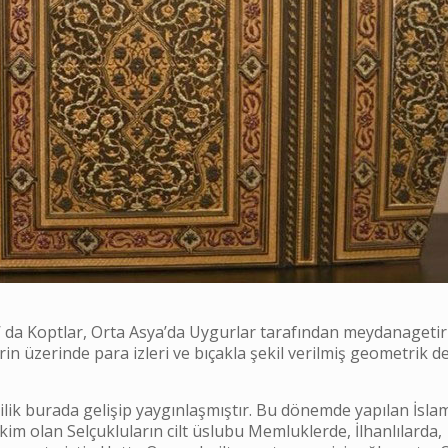
ısır’ da Koptlar, Orta Asya’da Uygurlar tarafından meydanagetiri
in üzerinde para izleri ve bıçakla şekil verilmiş geometrik d
ilik burada gelişip yaygınlaşmıştır. Bu dönemde yapılan İslam 
im olan Selçukluların cilt üslubu Memluklerde, İlhanlılarda,