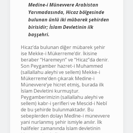
Medine-i Münevvere Arabistan
Yarımadasında, Hicaz bölgesinde
bulunan ünlü iki mübarek şehirden
birisidir; İslam Devletinin ilk
başşehri.
Hicaz’da bulunan diğer mübarek şehir
ise Mekke-i Mükerreme’dir. İkisine
beraber “Haremeyn” ve “Hicaz”da denir.
Son Peygamber hazret-i Muhammed
(sallallahu aleyhi ve sellem) Mekke-i
Mükerreme’den çıkarak Medine-i
Münevvere’ye hicret etmiş, burada ilk
İslam Devletini kurmuştur.
Peygamberimizin (sallallahu aleyhi ve
sellem) kabr-i şerifleri ve Mescid-i Nebî
de bu şehirde bulunmaktadır. Bu
sebeplerden dolayı Medîne-i münevvere
yani nurlanmış şehir ismiyle anılır. İlk
halifeler zamanında İslam devletinin