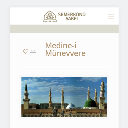
Medine-i
Münevvere
44