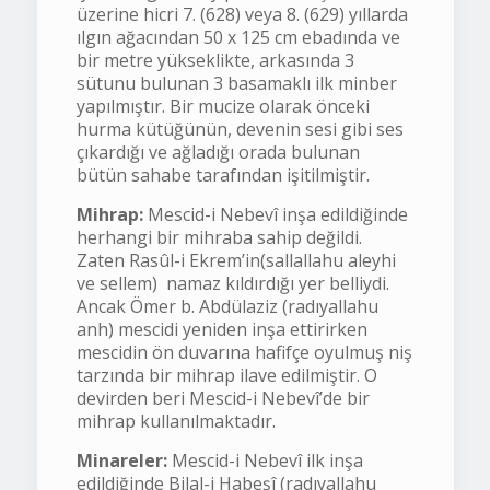
üzerine hicri 7. (628) veya 8. (629) yıllarda
ılgın ağacından 50 x 125 cm ebadında ve
bir metre yükseklikte, arkasında 3
sütunu bulunan 3 basamaklı ilk minber
yapılmıştır. Bir mucize olarak önceki
hurma kütüğünün, devenin sesi gibi ses
çıkardığı ve ağladığı orada bulunan
bütün sahabe tarafından işitilmiştir.
Mihrap:
Mescid-i Nebevî inşa edildiğinde
herhangi bir mihraba sahip değildi.
Zaten Rasûl-i Ekrem’in(sallallahu aleyhi
ve sellem) namaz kıldırdığı yer belliydi.
Ancak Ömer b. Abdülaziz (radıyallahu
anh) mescidi yeniden inşa ettirirken
mescidin ön duvarına hafifçe oyulmuş niş
tarzında bir mihrap ilave edilmiştir. O
devirden beri Mescid-i Nebevî’de bir
mihrap kullanılmaktadır.
Minareler:
Mescid-i Nebevî ilk inşa
edildiğinde Bilal-i Habeşî (radıyallahu