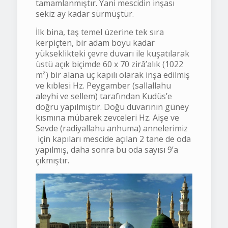
tamamlanmıştır. Yani mescidin inşası
sekiz ay kadar sürmüştür.
İlk bina, taş temel üzerine tek sıra
kerpiçten, bir adam boyu kadar
yükseklikteki çevre duvarı ile kuşatılarak
üstü açık biçimde 60 x 70 zirâ’alık (1022
m²) bir alana üç kapılı olarak inşa edilmiş
ve kıblesi Hz. Peygamber (sallallahu
aleyhi ve sellem) tarafından Kudüs’e
doğru yapılmıştır. Doğu duvarının güney
kısmına mübarek zevceleri Hz. Aişe ve
Sevde (radiyallahu anhuma) annelerimiz
için kapıları mescide açılan 2 tane de oda
yapılmış, daha sonra bu oda sayısı 9’a
çıkmıştır.