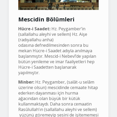
Mescidin Bölümleri
Hücre-i Saadet:
Hz. Peygamber’in
(sallallahu aleyhi ve sellem) Hz. Aişe
(radıyallahu anha)
odasına defnedilmesinden sonra bu
mekan Hücre-i Saadet adıyla anılmaya
başlanmıştır. Mescid-i Nebevî’de yapılan
bütün yenileme ve imar faaliyetleri hep
Hücre-i Saadetten başlanarak
yapılmıştır.
Minber:
Hz. Peygamber, (salât-u selâm
üzerine olsun) mescidinde cemaate hitap
ederken dayanması için hurma
ağacından olan büyük bir kütük
kullanmaktaydı. Daha sonra cemaatin
Rasûlullah’ın (sallallahu aleyhi ve sellem)
yüzünü göremeyip sesini de işitememesi