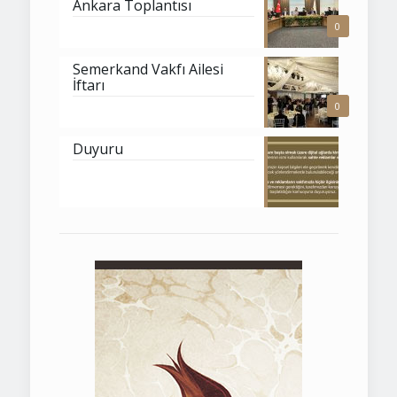
Ankara Toplantısı
0
Semerkand Vakfı Ailesi
İftarı
0
Duyuru