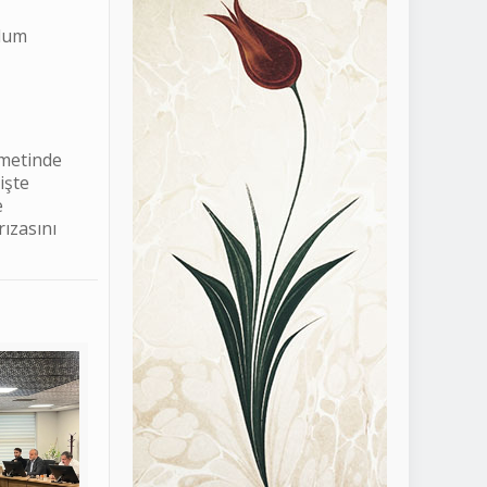
plum
zmetinde
işte
e
rızasını