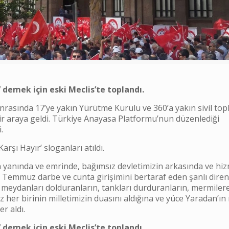
’ demek için eski Meclis’te toplandı.
asında 17’ye yakın Yürütme Kurulu ve 360’a yakın sivil to
bir araya geldi. Türkiye Anayasa Platformu’nun düzenlediği
.
rşı Hayır’ sloganları atıldı.
in yanında ve emrinde, bağımsız devletimizin arkasında ve hi
Temmuz darbe ve cunta girişimini bertaraf eden şanlı diren
, meydanları dolduranların, tankları durduranların, mermiler
z her birinin milletimizin duasını aldığına ve yüce Yaradan’ın 
r aldı.
’ demek için eski Meclis’te toplandı.