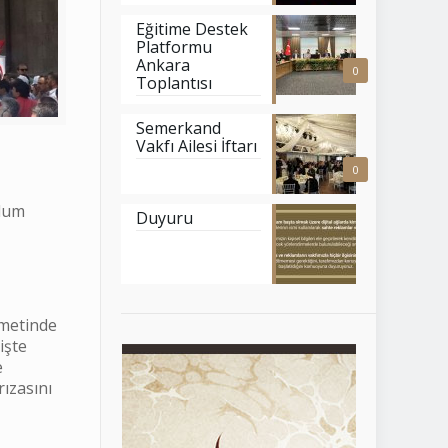
Eğitime Destek
Platformu
Ankara
0
Toplantısı
Semerkand
Vakfı Ailesi İftarı
0
plum
Duyuru
zmetinde
işte
e
rızasını