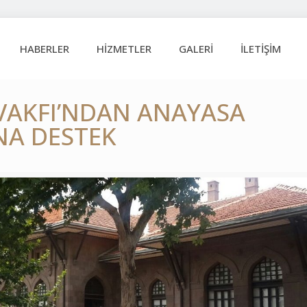
HABERLER
HİZMETLER
GALERİ
İLETİŞİM
VAKFI’NDAN ANAYASA
NA DESTEK