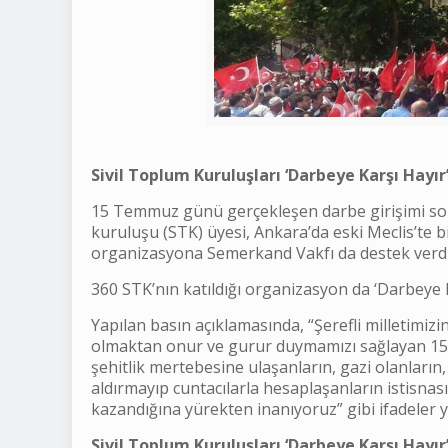
Sivil Toplum Kuruluşları ‘Darbeye Karşı Hayır
15 Temmuz günü gerçekleşen darbe girişimi sonr
kuruluşu (STK) üyesi, Ankara’da eski Meclis’te 
organizasyona Semerkand Vakfı da destek verdi
360 STK’nın katıldığı organizasyon da ‘Darbeye Ka
Yapılan basın açıklamasında, “Şerefli milletimiz
olmaktan onur ve gurur duymamızı sağlayan 15 
şehitlik mertebesine ulaşanların, gazi olanların
aldırmayıp cuntacılarla hesaplaşanların istisnası
kazandığına yürekten inanıyoruz” gibi ifadeler ye
Sivil Toplum Kuruluşları ‘Darbeye Karşı Hayır