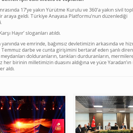
asında 17’ye yakın Yürütme Kurulu ve 360’a yakın sivil to
bir araya geldi. Türkiye Anayasa Platformu’nun düzenlediği
.
rşı Hayır’ sloganları atıldı.
in yanında ve emrinde, bağımsız devletimizin arkasında ve hi
Temmuz darbe ve cunta girişimini bertaraf eden şanlı diren
, meydanları dolduranların, tankları durduranların, mermiler
z her birinin milletimizin duasını aldığına ve yüce Yaradan’ın 
r aldı.