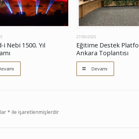
25
27/05/2025
-i Nebi 1500. Yıl
Eğitime Destek Platf
amı
Ankara Toplantısı
Devamı
Devamı
nlar
*
ile işaretlenmişlerdir