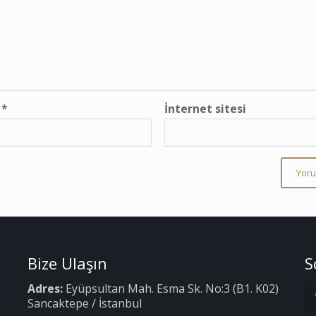
a
*
İnternet sitesi
Bize Ulaşın
S
Adres:
Eyüpsultan Mah. Esma Sk. No:3 (B1. K02)
Sancaktepe / İstanbul